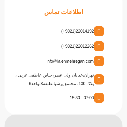
اطلاعات تماس
22014192(9821+)
22012262(9821+)
info@lalehmehregan.com
تهران،خیابان ولی عصر،خیابن عاطفی غربی ،
پلاک 100، مجتمع پرشیا،طبقه3،واحد6
07:00 - 15:30